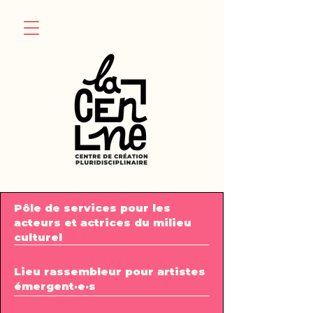
Pôle de services pour les
acteurs et actrices du milieu
culturel
Lieu rassembleur pour artistes
émergent·e·s